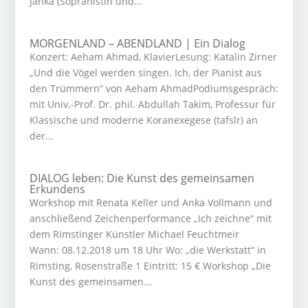
Janka (Sopranistin und...
MORGENLAND – ABENDLAND | Ein Dialog
Konzert: Aeham Ahmad, KlavierLesung: Katalin Zirner
„Und die Vögel werden singen. Ich, der Pianist aus
den Trümmern“ von Aeham AhmadPodiumsgespräch:
mit Univ.-Prof. Dr. phil. Abdullah Takim, Professur für
Klassische und moderne Koranexegese (tafsīr) an
der...
DIALOG leben: Die Kunst des gemeinsamen
Erkundens
Workshop mit Renata Keller und Anka Vollmann und
anschließend Zeichenperformance „Ich zeichne“ mit
dem Rimstinger Künstler Michael Feuchtmeir
Wann: 08.12.2018 um 18 Uhr Wo: „die Werkstatt“ in
Rimsting, Rosenstraße 1 Eintritt: 15 € Workshop „Die
Kunst des gemeinsamen...